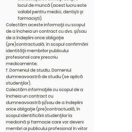
locul de muncă (acest lucru este
valabil pentru medici, dentiști și
farmaciști).
Colectăm aceste informații cu scopul
de a încheia un contract cu dvs. și/sau
de a îndeplini orice obligație
(pre)contractuală, în scopul confirmării
identității membrilor publicului
profesional care prescriu
medicamente;
f. Domeniul de studiu. Domeniul
dumneavoastră de studiu (se aplică
studenților).
Colectăm informațiile cu scopul de a
încheia un contract cu
dumneavoastră și/sau de a îndeplini
orice obligație (pre)contractuală, în
scopul identificării studenților la
medicină și farmacie care vor deveni
membri ai publicului profesional în viitor