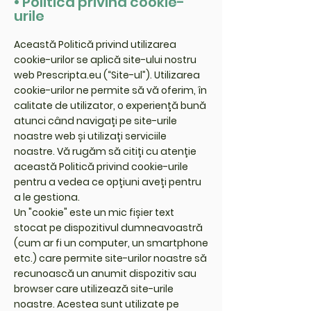
• Politica privind cookie-
urile
Această Politică privind utilizarea
cookie-urilor se aplică site-ului nostru
web Prescripta.eu (“Site-ul”). Utilizarea
cookie-urilor ne permite să vă oferim, în
calitate de utilizator, o experiență bună
atunci când navigați pe site-urile
noastre web și utilizați serviciile
noastre. Vă rugăm să citiți cu atenție
această Politică privind cookie-urile
pentru a vedea ce opțiuni aveți pentru
a le gestiona.
Un "cookie" este un mic fișier text
stocat pe dispozitivul dumneavoastră
(cum ar fi un computer, un smartphone
etc.) care permite site-urilor noastre să
recunoască un anumit dispozitiv sau
browser care utilizează site-urile
noastre. Acestea sunt utilizate pe