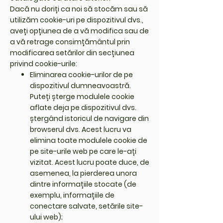
Dacă nu doriți ca noi să stocăm sau să
utilizăm cookie-uri pe dispozitivul dvs.,
aveți opțiunea de a vă modifica sau de
a vă retrage consimțământul prin
modificarea setărilor din secțiunea
privind cookie-urile:
Eliminarea cookie-urilor de pe
dispozitivul dumneavoastră.
Puteți șterge modulele cookie
aflate deja pe dispozitivul dvs.
ștergând istoricul de navigare din
browserul dvs. Acest lucru va
elimina toate modulele cookie de
pe site-urile web pe care le-ați
vizitat. Acest lucru poate duce, de
asemenea, la pierderea unora
dintre informațiile stocate (de
exemplu, informațiile de
conectare salvate, setările site-
ului web);