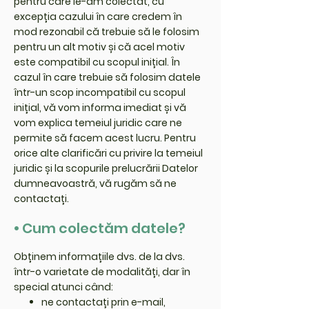
pentru care le-am colectat, cu
excepția cazului în care credem în
mod rezonabil că trebuie să le folosim
pentru un alt motiv și că acel motiv
este compatibil cu scopul inițial. În
cazul în care trebuie să folosim datele
într-un scop incompatibil cu scopul
inițial, vă vom informa imediat și vă
vom explica temeiul juridic care ne
permite să facem acest lucru. Pentru
orice alte clarificări cu privire la temeiul
juridic și la scopurile prelucrării Datelor
dumneavoastră, vă rugăm să ne
contactați.
• Cum colectăm datele?
Obținem informațiile dvs. de la dvs.
într-o varietate de modalități, dar în
special atunci când:
ne contactați prin e-mail,