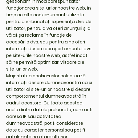
gestionăm în mod corespunzător
funcționarea site-urilor noastre web, în
timp ce alte cookie-uri sunt utilizate
pentru a îmbunătăți experiența dvs. de
utilizator, pentru a vă oferi anunțuri și a
vă afișa reclame în funcție de
accesările dvs. sau pentru a ne oferi
informații despre comportamentul dvs.
pe site-urile noastre web, astfel încât
să ne permită optimizări viitoare ale
site-urilor web.
Majoritatea cookie-urilor colectează
informații despre dumneavoastră ca și
utilizator al site-urilor noastre și despre
comportamentul dumneavoastră în
cadrul acestora. Cu toate acestea,
unele dintre datele prelucrate, cum ar fi
adresa IP sau activitatea
dumneavoastră, pot fi considerate
date cu caracter personal sau pot fi
catalogate ca atare ulterior.