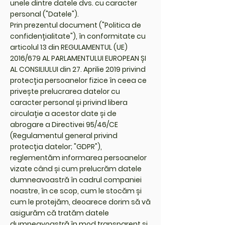
unele dintre datele dvs. cu caracter
personal ("Datele").
Prin prezentul document ("Politica de
confidențialitate"), în conformitate cu
articolul 13 din REGULAMENTUL (UE)
2016/679 AL PARLAMENTULUI EUROPEAN ȘI
AL CONSILIULUI din 27. Aprilie 2019 privind
protecția persoanelor fizice în ceea ce
privește prelucrarea datelor cu
caracter personal și privind libera
circulație a acestor date și de
abrogare a Directivei 95/46/CE
(Regulamentul general privind
protecția datelor; "GDPR"),
reglementăm informarea persoanelor
vizate când și cum prelucrăm datele
dumneavoastră în cadrul companiei
noastre, în ce scop, cum le stocăm și
cum le protejăm, deoarece dorim să vă
asigurăm că tratăm datele
dumneavoastră în mod transparent și