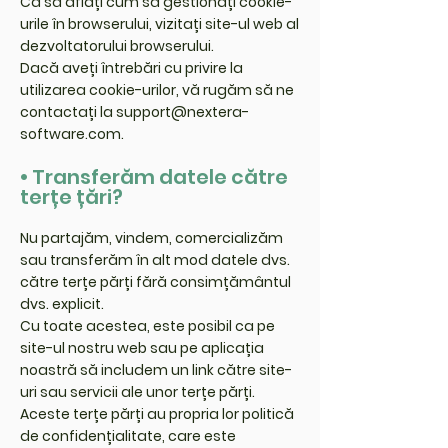
Ca să aflați cum să gestionați cookie-
urile în browserului, vizitați site-ul web al
dezvoltatorului browserului.
Dacă aveți întrebări cu privire la
utilizarea cookie-urilor, vă rugăm să ne
contactați la
support@nextera-
software.com
.
• Transferăm datele către
terțe țări?
Nu partajăm, vindem, comercializăm
sau transferăm în alt mod datele dvs.
către terțe părți fără consimțământul
dvs. explicit.
Cu toate acestea, este posibil ca pe
site-ul nostru web sau pe aplicația
noastră să includem un link către site-
uri sau servicii ale unor terțe părți.
Aceste terțe părți au propria lor politică
de confidențialitate, care este