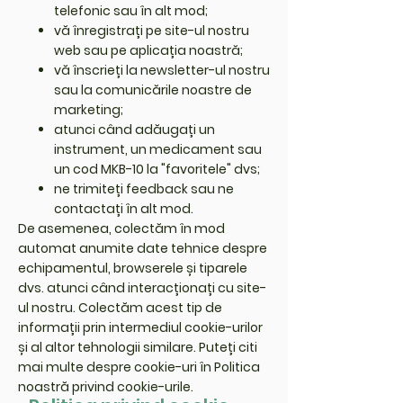
telefonic sau în alt mod;
vă înregistrați pe site-ul nostru
web sau pe aplicația noastră;
vă înscrieți la newsletter-ul nostru
sau la comunicările noastre de
marketing;
atunci când adăugați un
instrument, un medicament sau
un cod MKB-10 la "favoritele" dvs;
ne trimiteți feedback sau ne
contactați în alt mod.
De asemenea, colectăm în mod
automat anumite date tehnice despre
echipamentul, browserele și tiparele
dvs. atunci când interacționați cu site-
ul nostru. Colectăm acest tip de
informații prin intermediul cookie-urilor
și al altor tehnologii similare. Puteți citi
mai multe despre cookie-uri în Politica
noastră privind cookie-urile.