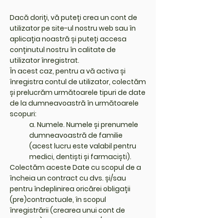
Dacă doriți, vă puteți crea un cont de
utilizator pe site-ul nostru web sau în
aplicația noastră și puteți accesa
conținutul nostru în calitate de
utilizator înregistrat.
În acest caz, pentru a vă activa și
înregistra contul de utilizator, colectăm
și prelucrăm următoarele tipuri de date
de la dumneavoastră în următoarele
scopuri:
a. Numele. Numele și prenumele
dumneavoastră de familie
(acest lucru este valabil pentru
medici, dentiști și farmaciști).
Colectăm aceste Date cu scopul de a
încheia un contract cu dvs. și/sau
pentru îndeplinirea oricărei obligații
(pre)contractuale, în scopul
înregistrării (crearea unui cont de