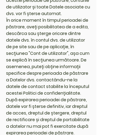
acestei perioade de păstrare, conturile
de utilizator și toate Datele asociate cu
dvs. vor fi șterse automat.
În orice moment în timpul perioadei de
păstrare, aveți posibilitatea de a edita,
descărca sau șterge oricare dintre
datele dvs. în contul dvs. de utilizator
de pe site sau de pe aplicație, în
secțiunea "Cont de utilizator", așa cum
se explică în secțiunea următoare. De
asemenea, puteți obține informații
specifice despre perioada de păstrare
a Datelor dvs. contactându-ne la
datele de contact stabilite la începutul
acestei Politici de confidențialitate.
După expirarea perioadei de păstrare,
datele vor fi șterse definitiv, iar dreptul
de acces, dreptul de ștergere, dreptul
de rectificare și dreptul de portabilitate
a datelor nu mai pot fi exercitate după
expirarea perioadei de păstrare.