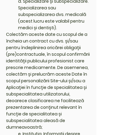
d. Specializare și subspecializare.
Specializarea sau
subspecializarea dvs. medicală
(acest lucru este valabil pentru
medici și dentiști).
Colectăm aceste date cu scopul de a
încheia un contract cu dvs. și/sau
pentru îndeplinirea oricărei obligații
(pre)contractuale, în scopul confirmării
identității publicului profesionist care
prescrie medicamente. De asemenea,
colectăm și prelucrăm aceste Date în
scopul personalizării Site-ului și/sau a
Aplicației în funcție de specialitatea și
subspecialitatea utilizatorului,
deoarece clasificarea ne facilitează
prezentarea de conținut relevant în
funcție de specialitatea și
subspecialitatea aleasă de
dumneavoastră;
e. Instituția. Informații despre