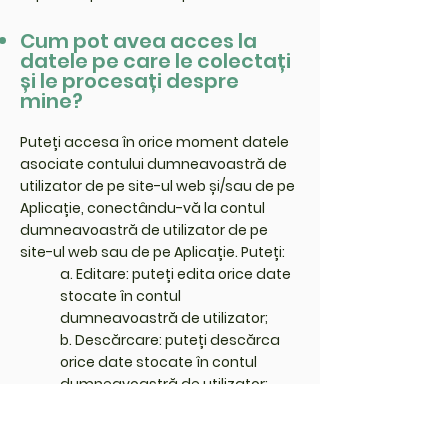
Cum pot avea acces la
datele pe care le colectați
și le procesați despre
mine?
Puteți accesa în orice moment datele
asociate contului dumneavoastră de
utilizator de pe site-ul web și/sau de pe
Aplicație, conectându-vă la contul
dumneavoastră de utilizator de pe
site-ul web sau de pe Aplicație. Puteți:
a. Editare: puteți edita orice date
stocate în contul
dumneavoastră de utilizator;
b. Descărcare: puteți descărca
orice date stocate în contul
dumneavoastră de utilizator;
c. Ștergere: vă puteți șterge
contul de utilizator în orice