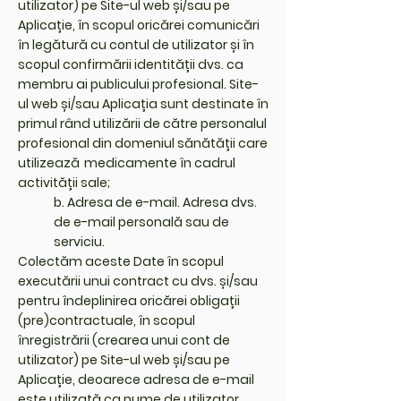
utilizator) pe Site-ul web și/sau pe
Aplicație, în scopul oricărei comunicări
în legătură cu contul de utilizator și în
scopul confirmării identității dvs. ca
membru ai publicului profesional. Site-
ul web și/sau Aplicația sunt destinate în
primul rând utilizării de către personalul
profesional din domeniul sănătății care
utilizează medicamente în cadrul
activității sale;
b. Adresa de e-mail. Adresa dvs.
de e-mail personală sau de
serviciu.
Colectăm aceste Date în scopul
executării unui contract cu dvs. și/sau
pentru îndeplinirea oricărei obligații
(pre)contractuale, în scopul
înregistrării (crearea unui cont de
utilizator) pe Site-ul web și/sau pe
Aplicație, deoarece adresa de e-mail
este utilizată ca nume de utilizator