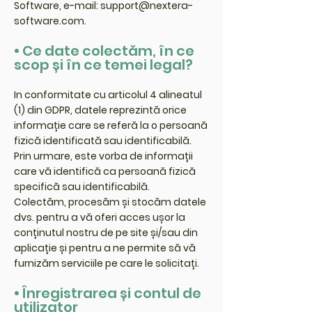
Software, e-mail:
support@nextera-
software.com
.
• Ce date colectăm, în ce
scop și în ce temei legal?
In conformitate cu articolul 4 alineatul
(1) din GDPR, datele reprezintă orice
informație care se referă la o persoană
fizică identificată sau identificabilă.
Prin urmare, este vorba de informații
care vă identifică ca persoană fizică
specifică sau identificabilă.
Colectăm, procesăm și stocăm datele
dvs. pentru a vă oferi acces ușor la
conținutul nostru de pe site și/sau din
aplicație și pentru a ne permite să vă
furnizăm serviciile pe care le solicitați.
• Înregistrarea și contul de
utilizator