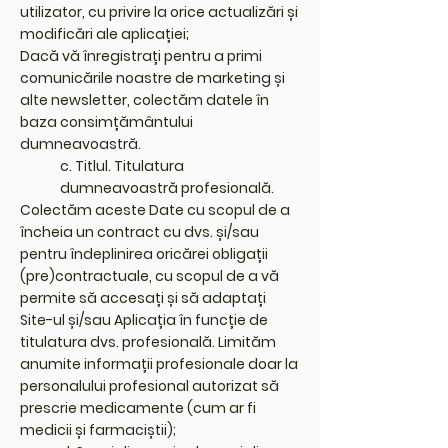
utilizator, cu privire la orice actualizări și
modificări ale aplicației;
Dacă vă înregistrați pentru a primi
comunicările noastre de marketing și
alte newsletter, colectăm datele în
baza consimțământului
dumneavoastră.
c. Titlul. Titulatura
dumneavoastră profesională.
Colectăm aceste Date cu scopul de a
încheia un contract cu dvs. și/sau
pentru îndeplinirea oricărei obligații
(pre)contractuale, cu scopul de a vă
permite să accesați și să adaptați
Site-ul și/sau Aplicația în funcție de
titulatura dvs. profesională. Limităm
anumite informații profesionale doar la
personalului profesional autorizat să
prescrie medicamente (cum ar fi
medicii și farmaciștii);