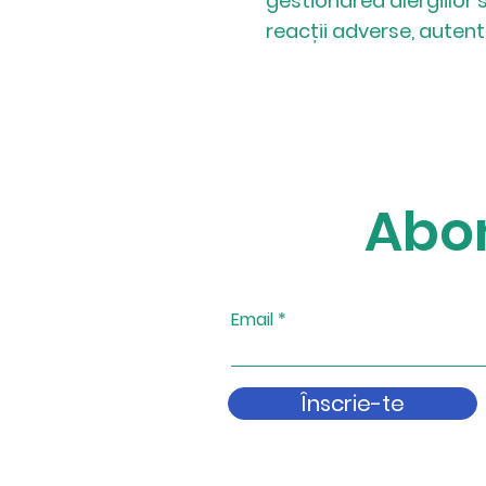
gestionarea alergiilor 
reacții adverse, autent
Abo
Email
Înscrie-te