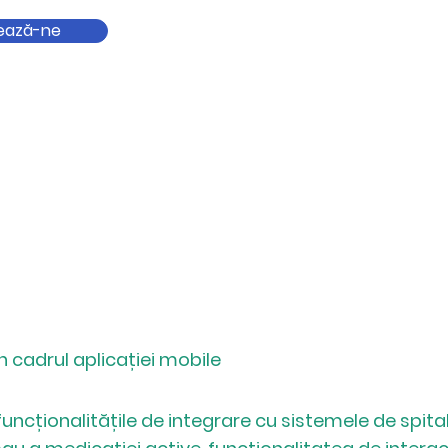
ează-ne
n
cadrul
aplicației mobile
 funcționalitățile de integrare cu sistemele de spit