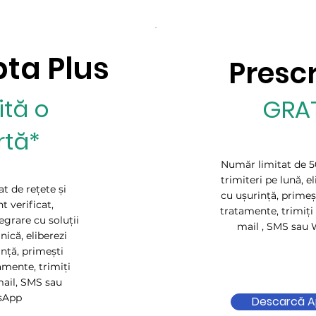
pta Plus
Presc
ită o
GRAT
rtă*
Număr limitat de 50
trimiteri pe lună, el
t de rețete și
cu ușurință, primeș
nt verificat,
tratamente, trimiți 
tegrare cu soluții
mail , SMS sau
inică, eliberezi
ință, primești
amente, trimiți
mail, SMS sau
sApp
Descarcă Ap