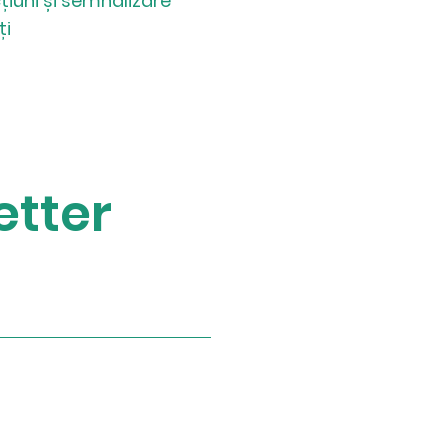
țiuni și semnalizare
ți
etter