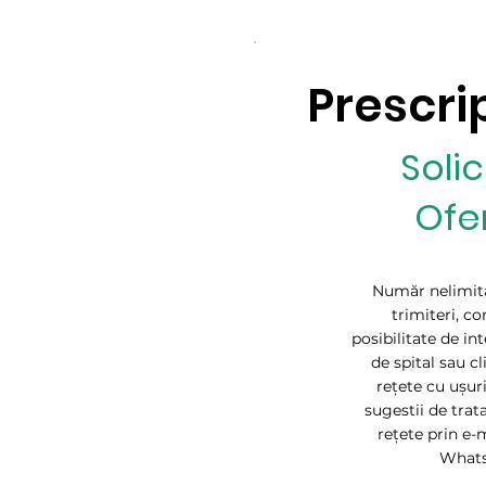
Prescri
Solic
Ofe
Număr nelimita
trimiteri, co
posibilitate de in
de spital sau cl
rețete cu ușur
sugestii de trat
rețete prin e-
What