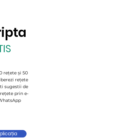
ripta
IS
 rețete și 50
iberezi rețete
ti sugestii de
rețete prin e-
 WhatsApp
licația