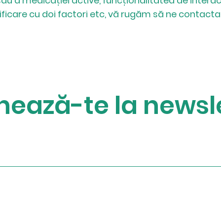
sau a medicației active, funcționalitatea de interac
ificare cu doi factori etc, vă rugăm să ne contacta
nează-te
la newsl