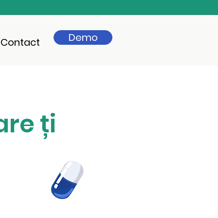
Demo
Contact
re ți